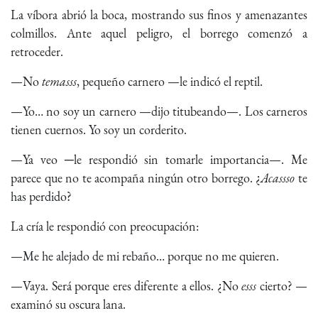
La víbora abrió la boca, mostrando sus finos y amenazantes
colmillos. Ante aquel peligro, el borrego comenzó a
retroceder.
—No
temasss
, pequeño carnero —le indicó el reptil.
—Yo… no soy un carnero —dijo titubeando—. Los carneros
tienen cuernos. Yo soy un corderito.
—Ya veo ─le respondió sin tomarle importancia—. Me
parece que no te acompaña ningún otro borrego. ¿
Acassso
te
has perdido?
La cría le respondió con preocupación:
—Me he alejado de mi rebaño… porque no me quieren.
—Vaya. Será porque eres diferente a ellos. ¿No
esss
cierto? —
examinó su oscura lana.