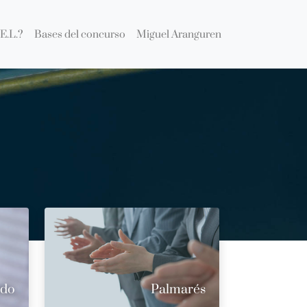
E.L.?
Bases del concurso
Miguel Aranguren
ado
Palmarés