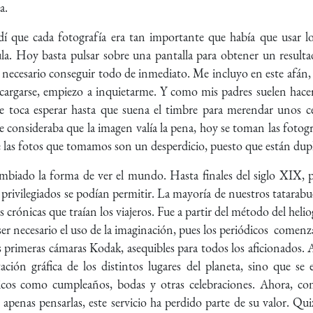
ra.
 que cada fotografía era tan importante que había que usar lo
cula. Hoy basta pulsar sobre una pantalla para obtener un resul
 necesario conseguir todo de inmediato. Me incluyo en este afán,
cargarse, empiezo a inquietarme. Y como mis padres suelen hace
e toca esperar hasta que suena el timbre para merendar unos cer
e consideraba que la imagen valía la pena, hoy se toman las fotog
las fotos que tomamos son un desperdicio, puesto que están dupl
cambiado la forma de ver el mundo. Hasta finales del siglo XIX, 
 privilegiados se podían permitir. La mayoría de nuestros tatarab
as crónicas que traían los viajeros. Fue a partir del método del hel
er necesario el uso de la imaginación, pues los periódicos comenza
 primeras cámaras Kodak, asequibles para todos los aficionados. A
ación gráfica de los distintos lugares del planeta, sino que s
icos como cumpleaños, bodas y otras celebraciones. Ahora, co
apenas pensarlas, este servicio ha perdido parte de su valor. Qu