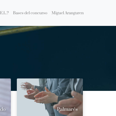
E.L.?
Bases del concurso
Miguel Aranguren
ado
Palmarés