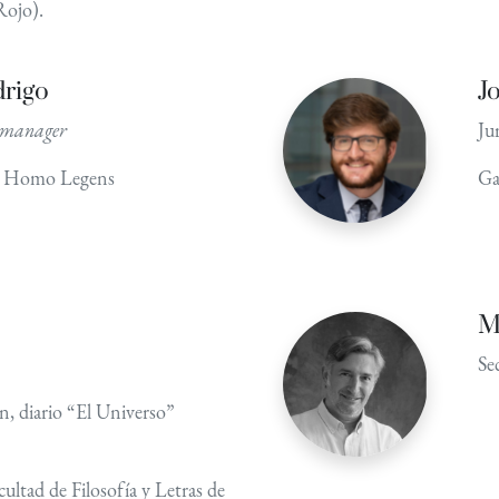
Rojo).
drigo
J
 manager
Jur
ca Homo Legens
Ga
M
Se
ón, diario “El Universo”
ultad de Filosofía y Letras de