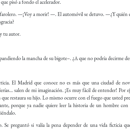
que pisó a fondo el acelerador.
rolero. —¡Voy a morir! —. El automóvil se detuvo. —¿Y quién es
sgracia?
y tu autor.
pandiendo la mancha de su bigote–. ¿A que no podría decirme des
icticia. El Madrid que conoce no es más que una ciudad de novel
derías… salen de mi imaginación. ¡Es muy fácil de entender! Por 
as que restaura su hijo. Lo mismo ocurre con el fuego que usted p
elante, porque ya nadie quiere leer la historia de un hombre con
tiéndalo.
. Se preguntó si valía la pena depender de una vida ficticia qu