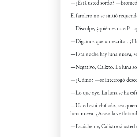
—¿Está usted sordo? —bromeó aq
El farolero no se sintió requerid
—Disculpe, ¿quién es usted? –q
—Digamos que un escritor. ¿Ha 
—Esta noche hay luna nueva, s
—Negativo, Calixto. La luna sol
—¿Cómo? —se interrogó desco
—Lo que oye. La luna se ha esfum
—Usted está chiflado, sea quien 
luna nueva. ¿Acaso la ve flotand
—Escúcheme, Calixto: si usted n