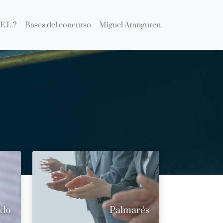
E.L.?
Bases del concurso
Miguel Aranguren
ado
Palmarés