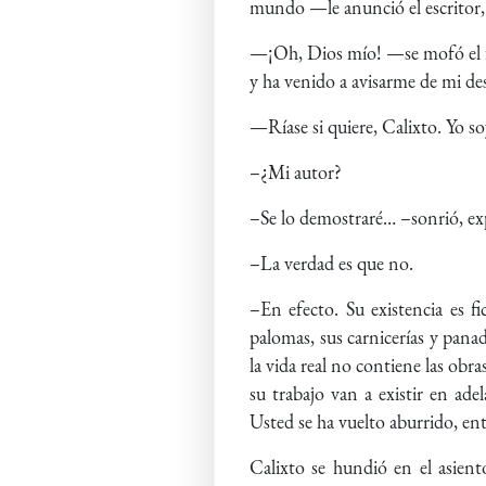
mundo —le anunció el escritor, 
—¡Oh, Dios mío! —se mofó el fa
y ha venido a avisarme de mi de
—Ríase si quiere, Calixto. Yo so
–¿Mi autor?
–Se lo demostraré… –sonrió, ex
–La verdad es que no.
–En efecto. Su existencia es f
palomas, sus carnicerías y pana
la vida real no contiene las obr
su trabajo van a existir en ad
Usted se ha vuelto aburrido, en
Calixto se hundió en el asiento