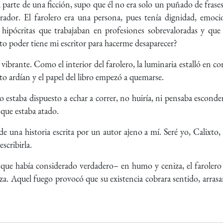
 parte de una ficción, supo que él no era solo un puñado de frases
rador. El farolero era una persona, pues tenía dignidad, emoci
ipócritas que trabajaban en profesiones sobrevaloradas y que 
nto poder tiene mi escritor para hacerme desaparecer?
ibrante. Como el interior del farolero, la luminaria estalló en c
ento ardían y el papel del libro empezó a quemarse.
estaba dispuesto a echar a correr, no huiría, ni pensaba esconde
la que estaba atado.
 una historia escrita por un autor ajeno a mí. Seré yo, Calixto, e
escribirla.
que había considerado verdadero– en humo y ceniza, el farolero m
za. Aquel fuego provocó que su existencia cobrara sentido, arras