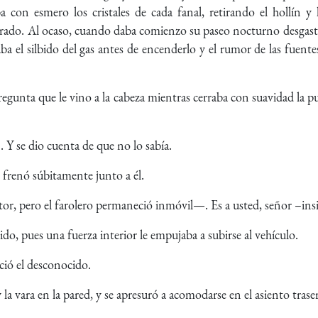
 con esmero los cristales de cada fanal, retirando el hollín y l
do. Al ocaso, cuando daba comienzo su paseo nocturno desgasta
aba el silbido del gas antes de encenderlo y el rumor de las fuentes
regunta que le vino a la cabeza mientras cerraba con suavidad la 
Y se dio cuenta de que no lo sabía.
renó súbitamente junto a él.
r, pero el farolero permaneció inmóvil—. Es a usted, señor –insi
o, pues una fuerza interior le empujaba a subirse al vehículo.
ió el desconocido.
la vara en la pared, y se apresuró a acomodarse en el asiento trase