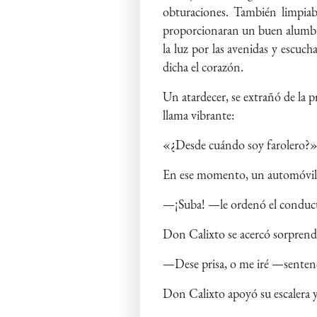
obturaciones. También limpiaba
proporcionaran un buen alumbra
la luz por las avenidas y escuch
dicha el corazón.
Un atardecer, se extrañó de la p
llama vibrante:
«¿Desde cuándo soy farolero?». 
En ese momento, un automóvil f
—¡Suba! —le ordenó el conducto
Don Calixto se acercó sorprendid
—Dese prisa, o me iré —sentenc
Don Calixto apoyó su escalera y 