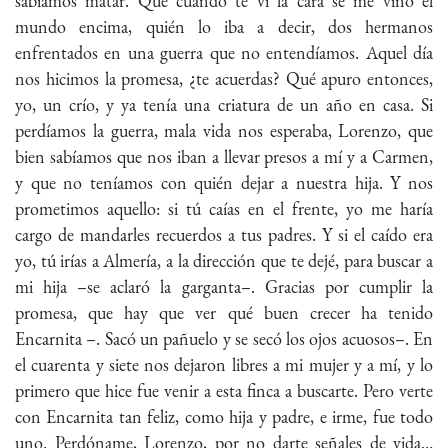
sabíamos matar. Que cuando te vi la cara se me vino el
mundo encima, quién lo iba a decir, dos hermanos
enfrentados en una guerra que no entendíamos. Aquel día
nos hicimos la promesa, ¿te acuerdas? Qué apuro entonces,
yo, un crío, y ya tenía una criatura de un año en casa. Si
perdíamos la guerra, mala vida nos esperaba, Lorenzo, que
bien sabíamos que nos iban a llevar presos a mí y a Carmen,
y que no teníamos con quién dejar a nuestra hija. Y nos
prometimos aquello: si tú caías en el frente, yo me haría
cargo de mandarles recuerdos a tus padres. Y si el caído era
yo, tú irías a Almería, a la dirección que te dejé, para buscar a
mi hija –se aclaró la garganta–. Gracias por cumplir la
promesa, que hay que ver qué buen crecer ha tenido
Encarnita –. Sacó un pañuelo y se secó los ojos acuosos–. En
el cuarenta y siete nos dejaron libres a mi mujer y a mí, y lo
primero que hice fue venir a esta finca a buscarte. Pero verte
con Encarnita tan feliz, como hija y padre, e irme, fue todo
uno. Perdóname, Lorenzo, por no darte señales de vida…