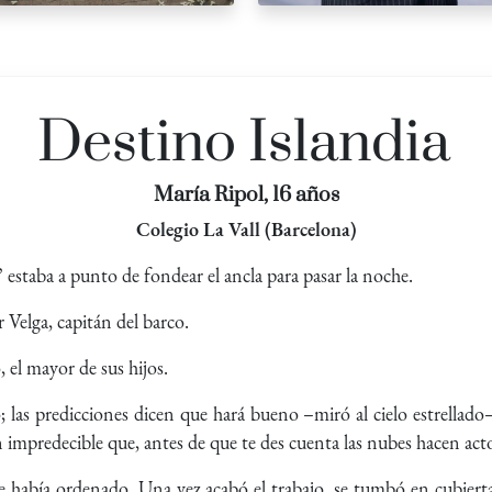
Destino Islandia
María Ripol, 16 años
Colegio La Vall (Barcelona)
 estaba a punto de fondear el ancla para pasar la noche.
 Velga, capitán del barco.
el mayor de sus hijos.
; las predicciones dicen que hará bueno –miró al cielo estrellado–
n impredecible que, antes de que te des cuenta las nubes hacen act
le había ordenado. Una vez acabó el trabajo, se tumbó en cubierta