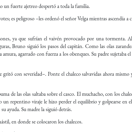
n fuerte ajetreo despertó a toda la familia.
otes; es peligroso –les ordenó el señor Velga mientras ascendía a 
ciones, ya que sufrían el vaivén provocado por una tormenta. 
uras, Bruno siguió los pasos del capitán. Como las olas zarand
a amura, agarrado con fuerza a los obenques. Su padre sujetaba e
 gritó con severidad–. Ponte el chaleco salvavidas ahora mismo y
ma de las olas saltaba sobre el casco. El muchacho, con los chal
 un repentino viraje le hizo perder el equilibrio y golpearse en 
n su ayuda. Su madre la siguió detrás.
mástil, en donde se colocaron los chalecos.