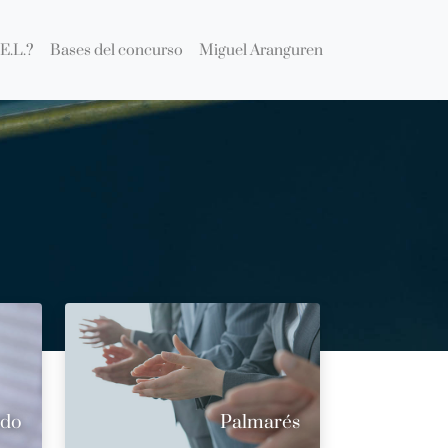
E.L.?
Bases del concurso
Miguel Aranguren
ado
Palmarés