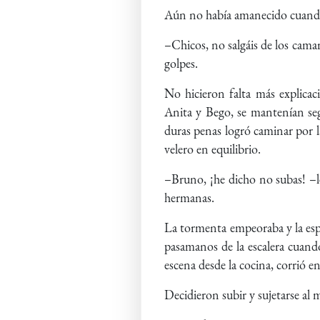
Aún no había amanecido cuando u
–Chicos, no salgáis de los camar
golpes.
No hicieron falta más explica
Anita y Bego, se mantenían seg
duras penas logró caminar por l
velero en equilibrio.
–Bruno, ¡he dicho no subas! –le
hermanas.
La tormenta empeoraba y la espu
pasamanos de la escalera cuando
escena desde la cocina, corrió e
Decidieron subir y sujetarse al 