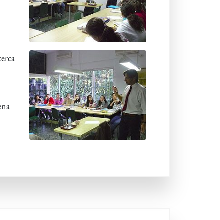
cerca
ena