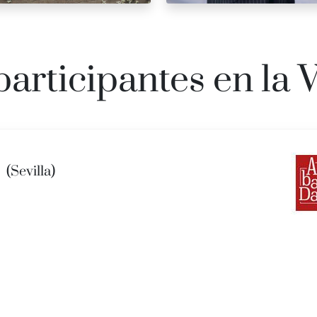
participantes en la V
r
(Sevilla)