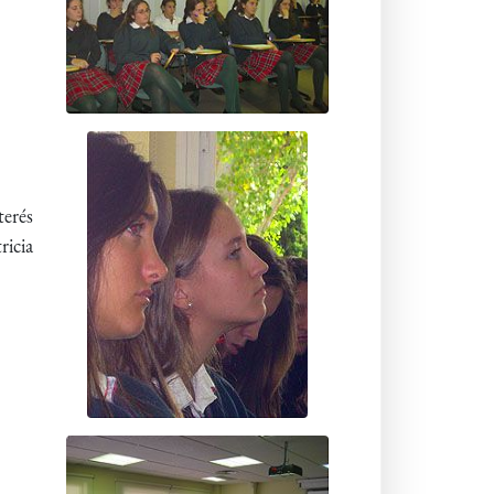
terés
ricia