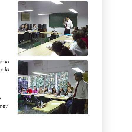
ue no
 todo
s
 muy