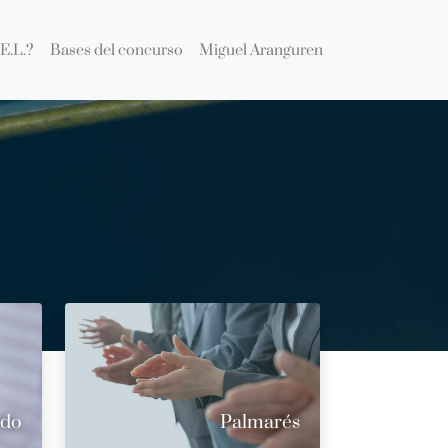
E.L.?
Bases del concurso
Miguel Aranguren
ado
Palmarés