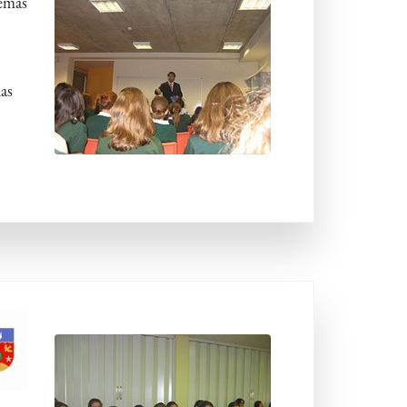
temas
las