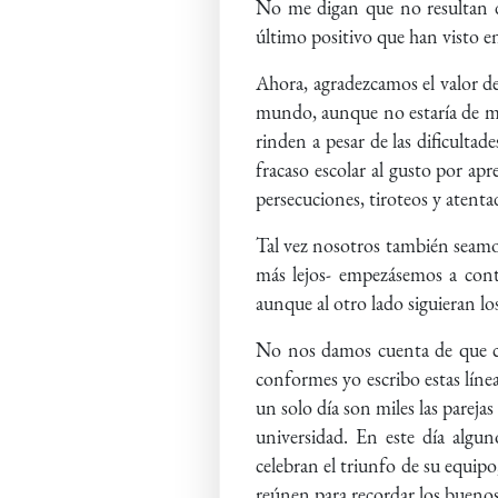
No me digan que no resultan de
último positivo que han visto en
Ahora, agradezcamos el valor de 
mundo, aunque no estaría de más 
rinden a pesar de las dificultad
fracaso escolar al gusto por ap
persecuciones, tiroteos y atentad
Tal vez nosotros también seamos
más lejos- empezásemos a cont
aunque al otro lado siguieran lo
No nos damos cuenta de que c
conformes yo escribo estas línea
un solo día son miles las pareja
universidad. En este día algu
celebran el triunfo de su equip
reúnen para recordar los buenos 