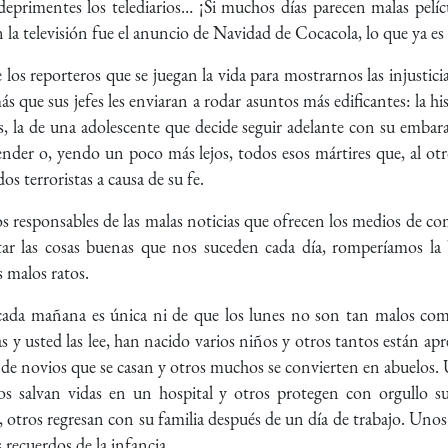
primentes los telediarios… ¡Si muchos días parecen malas pelí
 la televisión fue el anuncio de Navidad de Cocacola, lo que ya es 
los reporteros que se juegan la vida para mostrarnos las injustici
que sus jefes les enviaran a rodar asuntos más edificantes: la hi
es, la de una adolescente que decide seguir adelante con su embar
render o, yendo un poco más lejos, todos esos mártires que, al ot
os terroristas a causa de su fe.
 responsables de las malas noticias que ofrecen los medios de com
ar las cosas buenas que nos suceden cada día, romperíamos la 
s malos ratos.
ada mañana es única ni de que los lunes no son tan malos com
s y usted las lee, han nacido varios niños y otros tantos están apre
s de novios que se casan y otros muchos se convierten en abuelos. U
nos salvan vidas en un hospital y otros protegen con orgullo 
o, otros regresan con su familia después de un día de trabajo. Uno
recuerdos de la infancia.