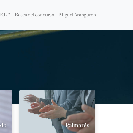
E.L.?
Bases del concurso
Miguel Aranguren
ado
Palmarés