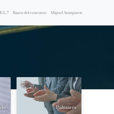
E.L.?
Bases del concurso
Miguel Aranguren
ado
Palmarés