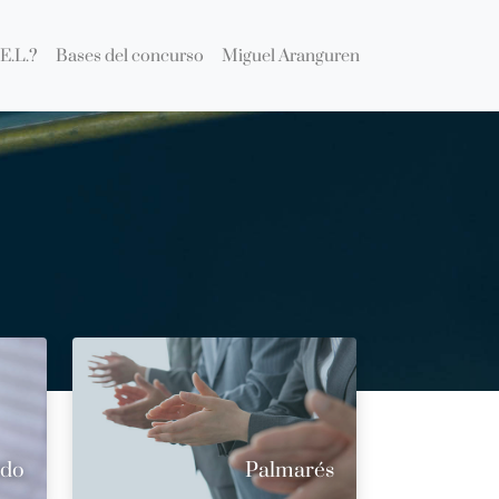
E.L.?
Bases del concurso
Miguel Aranguren
ado
Palmarés