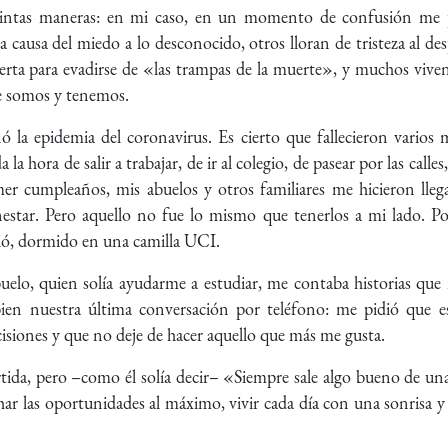
intas maneras: en mi caso, en un momento de confusión me pr
a causa del miedo a lo desconocido, otros lloran de tristeza al de
erta para evadirse de «las trampas de la muerte», y muchos viven
e somos y tenemos.
ó la epidemia del coronavirus. Es cierto que fallecieron varios 
a hora de salir a trabajar, de ir al colegio, de pasear por las call
r cumpleaños, mis abuelos y otros familiares me hicieron llegar
enestar. Pero aquello no fue lo mismo que tenerlos a mi lado. 
ció, dormido en una camilla UCI.
elo, quien solía ayudarme a estudiar, me contaba historias que 
ien nuestra última conversación por teléfono: me pidió que e
siones y que no deje de hacer aquello que más me gusta.
ida, pero –como él solía decir– «Siempre sale algo bueno de una 
r las oportunidades al máximo, vivir cada día con una sonrisa y e