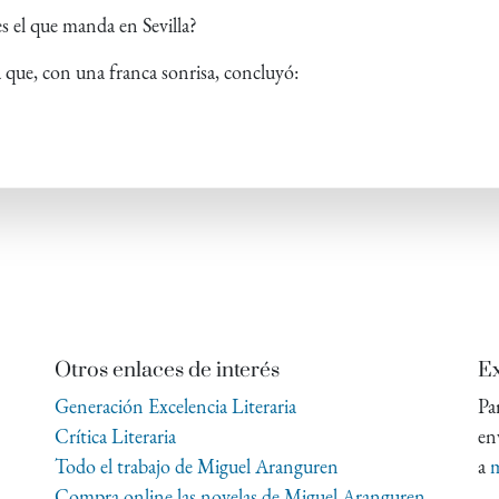
 es el que manda en Sevilla?
 que, con una franca sonrisa, concluyó:
Otros enlaces de interés
Ex
Generación Excelencia Literaria
Pa
Crítica Literaria
en
Todo el trabajo de Miguel Aranguren
a
m
Compra online las novelas de Miguel Aranguren