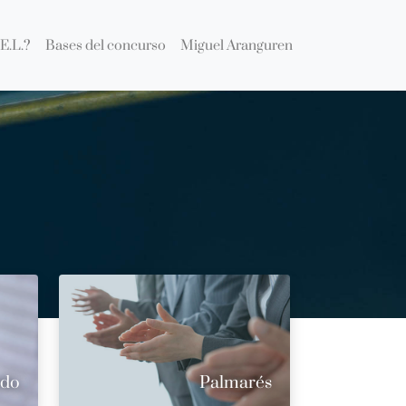
E.L.?
Bases del concurso
Miguel Aranguren
ado
Palmarés