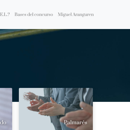
E.L.?
Bases del concurso
Miguel Aranguren
ado
Palmarés