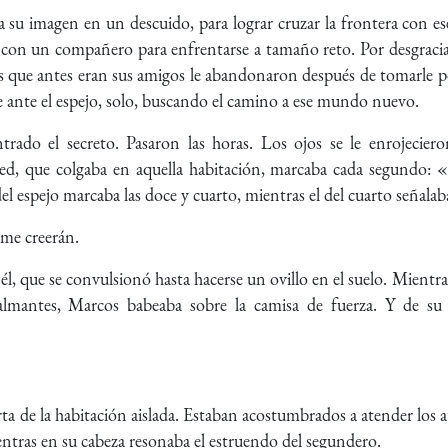
 su imagen en un descuido, para lograr cruzar la frontera con
ba con un compañero para enfrentarse a tamaño reto. Por desgracia
s que antes eran sus amigos le abandonaron después de tomarle po
 ante el espejo, solo, buscando el camino a ese mundo nuevo.
ado el secreto. Pasaron las horas. Los ojos se le enrojeciero
ed, que colgaba en aquella habitación, marcaba cada segundo: «ti
El del espejo marcaba las doce y cuarto, mientras el del cuarto señalab
 me creerán.
él, que se convulsionó hasta hacerse un ovillo en el suelo. Mientras
almantes, Marcos babeaba sobre la camisa de fuerza. Y de su
ta de la habitación aislada. Estaban acostumbrados a atender los a
ientras en su cabeza resonaba el estruendo del segundero.