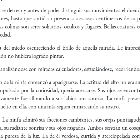
 se detuvo y antes de poder distinguir sus movimientos el duend
nes, hasta que sintió su presencia a escasos centímetros de su 
 colinas son seres solitarios, ocultos y fugaces. Bellas criaturas 
ledad.
 del miedo oscureciendo el brillo de aquella mirada. Le impresi
ción no hubiera logrado pintar.
alizándose con miradas calculadoras, estudiándose, recorriéndos
o de la ninfa comenzó a apaciguarse. La actitud del elfo no era 
impulsado por la curiosidad, quería acercarse. Sus ojos se encon
sivamente fue aflorando a sus labios una sonrisa. La ninfa pres
nvuelto en ella, con una más segura enmarcando su rostro.
 La ninfa admiró sus facciones cambiantes, sus orejas puntiaguda
a, su radiante sonrisa y sus ojos rasgados. Ambos sentían un cosqui
 la pureza de la luz. La de él verdosa, curtida y aterciopelada co