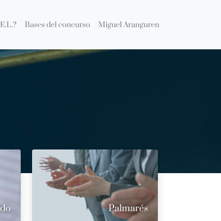
E.L.?
Bases del concurso
Miguel Aranguren
ado
Palmarés