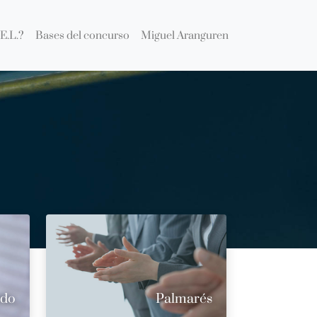
E.L.?
Bases del concurso
Miguel Aranguren
ado
Palmarés