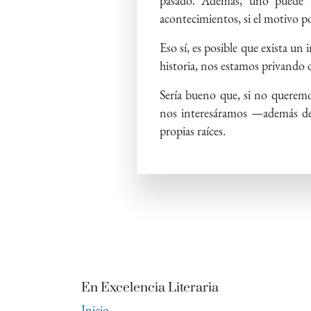
pasado. Además, uno puede r
acontecimientos, si el motivo p
Eso sí, es posible que exista u
historia, nos estamos privando d
Sería bueno que, si no queremo
nos interesáramos —además de 
propias raíces.
En Excelencia Literaria
Inicio