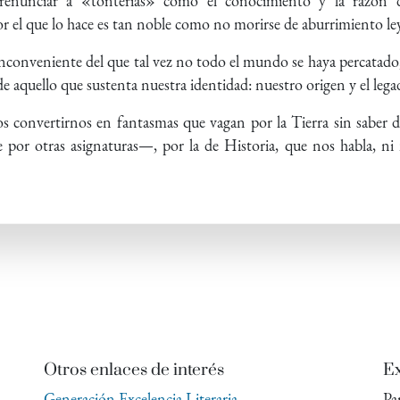
enunciar a «tonterías» como el conocimiento y la razón d
or el que lo hace es tan noble como no morirse de aburrimiento le
n inconveniente del que tal vez no todo el mundo se haya percatado
e aquello que sustenta nuestra identidad: nuestro origen y el leg
s convertirnos en fantasmas que vagan por la Tierra sin saber
por otras asignaturas—, por la de Historia, que nos habla, ni
Otros enlaces de interés
Ex
Generación Excelencia Literaria
Pa