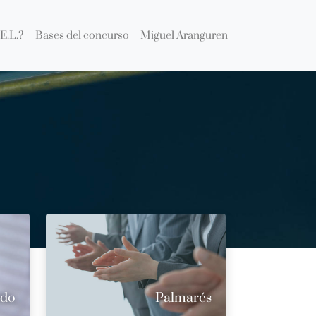
E.L.?
Bases del concurso
Miguel Aranguren
ado
Palmarés