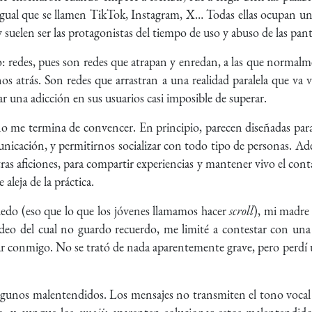
 igual que se llamen TikTok, Instagram, X… Todas ellas ocupan u
y suelen ser las protagonistas del tiempo de uso y abuso de las pant
o: redes, pues son redes que atrapan y enredan, a las que normalm
 atrás. Son redes que arrastran a una realidad paralela que va 
r una adicción en sus usuarios casi imposible de superar.
ue no me termina de convencer. En principio, parecen diseñadas p
municación, y permitirnos socializar con todo tipo de personas. Ad
tras aficiones, para compartir experiencias y mantener vivo el con
 aleja de la práctica.
dedo (eso que lo que los jóvenes llamamos hacer
scroll
), mi madre
ídeo del cual no guardo recuerdo, me limité a contestar con una
r conmigo. No se trató de nada aparentemente grave, pero perdí
lgunos malentendidos. Los mensajes no transmiten el tono vocal n