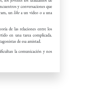
, los jóvenes los utilizamos de
encuentros y conversaciones que
gram, un
like
a un video o a una
ría de las relaciones entre los
ertido en una tarea complicada.
agonistas de esa amistad.
dificultan la comunicación y nos