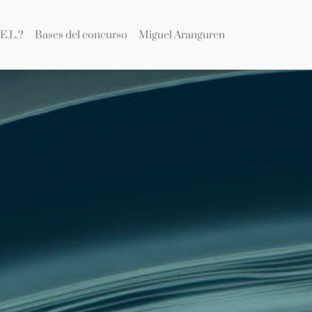
E.L.?
Bases del concurso
Miguel Aranguren