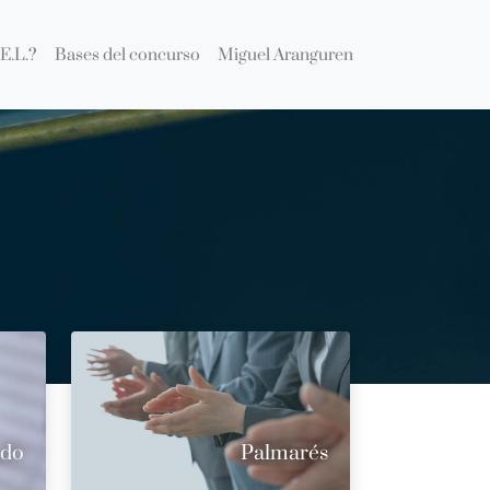
E.L.?
Bases del concurso
Miguel Aranguren
ado
Palmarés