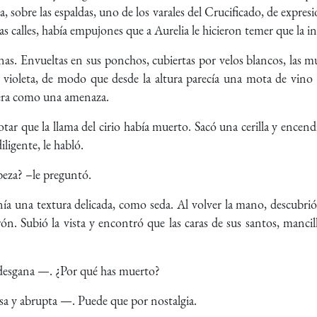
 sobre las espaldas, uno de los varales del Crucificado, de expres
 las calles, había empujones que a Aurelia le hicieron temer que la in
nas. Envueltas en sus ponchos, cubiertas por velos blancos, las m
a violeta, de modo que desde la altura parecía una mota de vino
 era como una amenaza.
otar que la llama del cirio había muerto. Sacó una cerilla y ence
ligente, le habló.
beza? –le preguntó.
nía una textura delicada, como seda. Al volver la mano, descubrió
rrón. Subió la vista y encontró que las caras de sus santos, manci
desgana —. ¿Por qué has muerto?
a y abrupta —. Puede que por nostalgia.