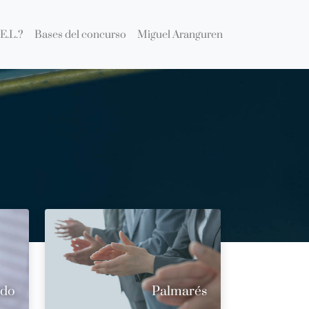
E.L.?
Bases del concurso
Miguel Aranguren
ado
Palmarés