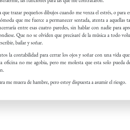
distraerme, las funciones para las que me contrataron.
a que trazar pequeños dibujos cuando me venza el estrés, o para e
a cómoda que me fuerce a permanecer sentada, atenta a aquellas t
rraría entre esas cuatro paredes, sin hablar con nadie para ap
ndiese. Que no se olviden que precisaré de la música a todo volu
scribir, bailar y soñar.
s la contabilidad para cerrar los ojos y soñar con una vida que
a oficina no me agobia, pero me molesta que esta solo pueda des
en.
ura me muera de hambre, pero estoy dispuesta a asumir el riesgo.