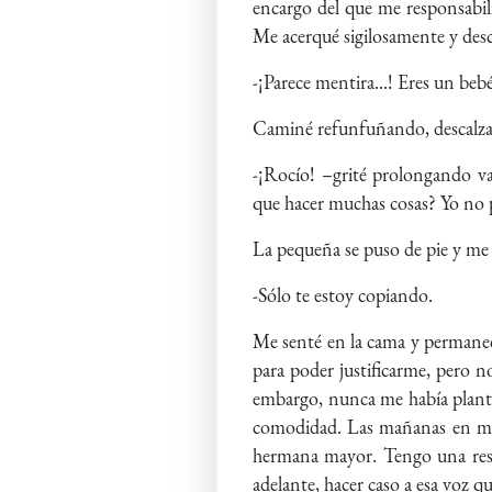
encargo del que me responsabili
Me acerqué sigilosamente y des
-¡Parece mentira...! Eres un beb
Caminé refunfuñando, descalza 
-¡Rocío! –grité prolongando va
que hacer muchas cosas? Yo no
La pequeña se puso de pie y me d
-Sólo te estoy copiando.
Me senté en la cama y permanecí
para poder justificarme, pero n
embargo, nunca me había plante
comodidad. Las mañanas en mi 
hermana mayor. Tengo una resp
adelante, hacer caso a esa voz 