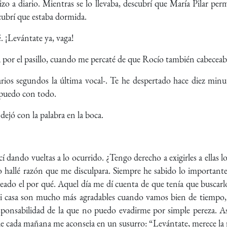
zo a diario. Mientras se lo llevaba, descubrí que María Pilar p
cubrí que estaba dormida.
é. ¡Levántate ya, vaga!
por el pasillo, cuando me percaté de que Rocío también cabeceab
rios segundos la última vocal-. Te he despertado hace diez minu
 puedo con todo.
ejó con la palabra en la boca.
 dando vueltas a lo ocurrido. ¿Tengo derecho a exigirles a ellas
o hallé razón que me disculpara. Siempre he sabido lo importante 
ado el por qué. Aquel día me dí cuenta de que tenía que buscarl
casa son mucho más agradables cuando vamos bien de tiempo, 
onsabilidad de la que no puedo evadirme por simple pereza. 
que cada mañana me aconseja en un susurro: “Levántate, merece la