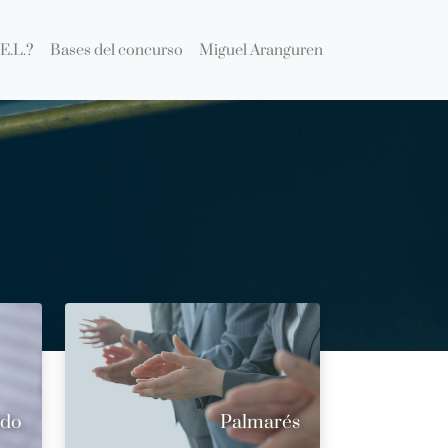
E.L.?
Bases del concurso
Miguel Aranguren
ado
Palmarés