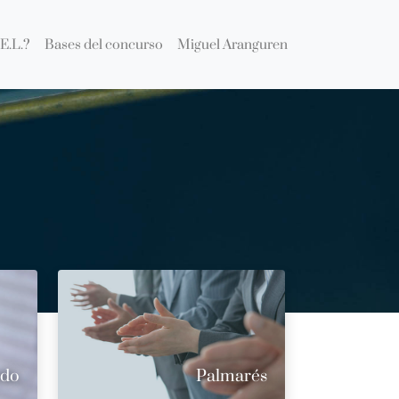
E.L.?
Bases del concurso
Miguel Aranguren
ado
Palmarés