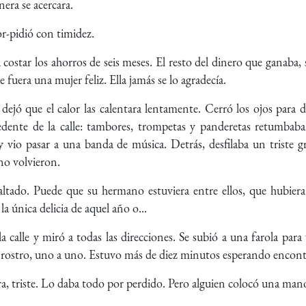
era se acercara.
or-pidió con timidez.
a costar los ahorros de seis meses. El resto del dinero que ganaba,
 fuera una mujer feliz. Ella jamás se lo agradecía.
dejó que el calor las calentara lentamente. Cerró los ojos para
dente de la calle: tambores, trompetas y panderetas retumbab
y vio pasar a una banda de música. Detrás, desfilaba un triste g
no volvieron.
ltado. Puede que su hermano estuviera entre ellos, que hubiera 
la única delicia de aquel año o...
a calle y miró a todas las direcciones. Se subió a una farola par
 el rostro, uno a uno. Estuvo más de diez minutos esperando encont
ra, triste. Lo daba todo por perdido. Pero alguien colocó una ma