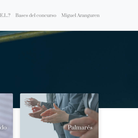
E.L.?
Bases del concurso
Miguel Aranguren
ado
Palmarés