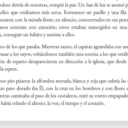
éndose detrás de nosotras, rompió la paz. Un haz de luz se asomó po
uellos que estábamos más cerca. Formamos un pasillo y una fil
aron con la mirada firme, en silencio, concentrados en sus pens
gunos sonreían con emoción; otros estaban sumergidos en una 
, conseguir un hábito y unirme a ellos.
no de los que pasaba. Mientras tanto, el capataz aguardaba con un 
 pasar a los suyos, robándonos también una sonrisa a los que estába
ón de esparto desaparecieron en dirección a la iglesia, que de
la espera.
 pies pisaron la alfombra morada, blanca y roja que cubría las ca
un paso dorado iba Él, con la cruz en los hombros y con flores e
ientras caminaba al paso de los costaleros, miré su rostro empapad
 había robado el aliento, la voz, el tiempo y el corazón.