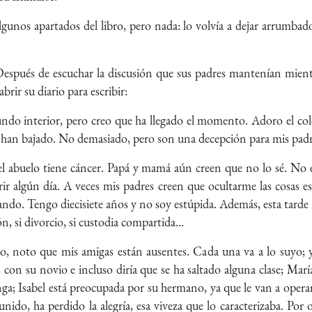
gunos apartados del libro, pero nada: lo volvía a dejar arrumbado
 Después de escuchar la discusión que sus padres mantenían mient
brir su diario para escribir:
ndo interior, pero creo que ha llegado el momento. Adoro el col
han bajado. No demasiado, pero son una decepción para mis padre
el abuelo tiene cáncer. Papá y mamá aún creen que no lo sé. No
r algún día. A veces mis padres creen que ocultarme las cosas es
do. Tengo diecisiete años y no soy estúpida. Además, esta tarde n
ón, si divorcio, si custodia compartida…
io, noto que mis amigas están ausentes. Cada una va a lo suyo
s con su novio e incluso diría que se ha saltado alguna clase; Ma
anga; Isabel está preocupada por su hermano, ya que le van a oper
nido, ha perdido la alegría, esa viveza que lo caracterizaba. Por