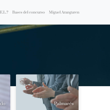
E.L.?
Bases del concurso
Miguel Aranguren
ado
Palmarés