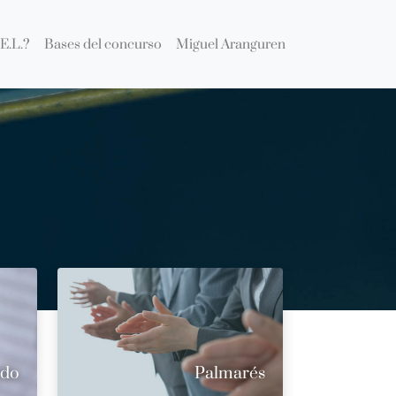
E.L.?
Bases del concurso
Miguel Aranguren
ado
Palmarés