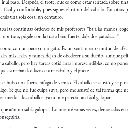
r al paso. Después, el trote, que es como estar sentada sobre un
s fácil y confortable, pues sigues el ritmo del caballo. En otras 
erais una sola cosa, un centauro.
ba las continuas órdenes de mis profesores:”baja las manos, coge 
a montura, pégale con la fusta bien fuerte, dale dos patadas…”
s como con un perro o un gato. Es un sentimiento mutuo de afect
males más leales y nunca dejan de obedecer a su dueño, aunque pel
 a caballo, pero hay tareas cotidianas imprescindibles, como poner
 que estrechan los lazos entre caballo y el jinete.
par hubo una fuerte ráfaga de viento. El caballo se asustó y se pu
aigo. Sé que no fue culpa suya, pero me asusté de tal forma que 
er miedo a los caballos; ya no me parecía tan fácil galopar.
que aún no sabía galopar. Lo intenté varias veces, demasiadas en
onseguiría.