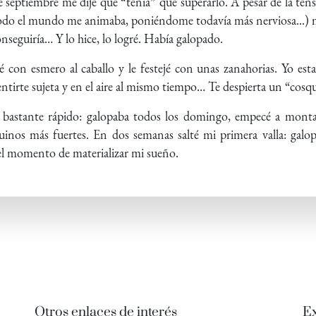
de septiembre me dije que “tenía” que superarlo. A pesar de la ten
, todo el mundo me animaba, poniéndome todavía más nerviosa...)
onseguiría… Y lo hice, lo logré. Había galopado.
é con esmero al caballo y le festejé con unas zanahorias. Yo est
entirte sujeta y en el aire al mismo tiempo… Te despierta un “cosq
é bastante rápido: galopaba todos los domingo, empecé a mont
nos más fuertes. En dos semanas salté mi primera valla: galope
el momento de materializar mi sueño.
Otros enlaces de interés
Ex