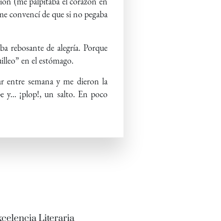
sión (me palpitaba el corazón en
 me convencí de que si no pegaba
aba rebosante de alegría. Porque
uilleo” en el estómago.
ar entre semana y me dieron la
 y... ¡plop!, un salto. En poco
celencia Literaria