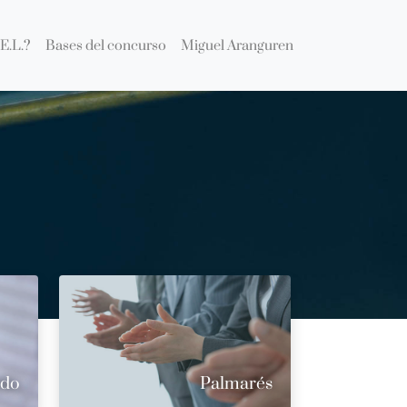
E.L.?
Bases del concurso
Miguel Aranguren
ado
Palmarés