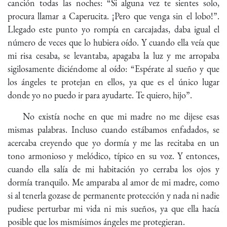
canción todas las noches: “Si alguna vez te sientes solo,
procura llamar a Caperucita. ¡Pero que venga sin el lobo!”.
Llegado este punto yo rompía en carcajadas, daba igual el
número de veces que lo hubiera oído. Y cuando ella veía que
mi risa cesaba, se levantaba, apagaba la luz y me arropaba
sigilosamente diciéndome al oído: “Espérate al sueño y que
los ángeles te protejan en ellos, ya que es el único lugar
donde yo no puedo ir para ayudarte. Te quiero, hijo”.
No existía noche en que mi madre no me dijese esas
mismas palabras. Incluso cuando estábamos enfadados, se
acercaba creyendo que yo dormía y me las recitaba en un
tono armonioso y melódico, típico en su voz. Y entonces,
cuando ella salía de mi habitación yo cerraba los ojos y
dormía tranquilo. Me amparaba al amor de mi madre, como
si al tenerla gozase de permanente protección y nada ni nadie
pudiese perturbar mi vida ni mis sueños, ya que ella hacía
posible que los mismísimos ángeles me protegieran.