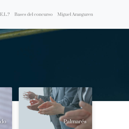
E.L.?
Bases del concurso
Miguel Aranguren
ado
Palmarés