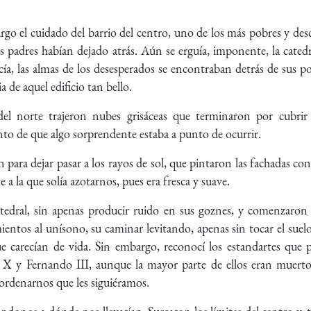
go el cuidado del barrio del centro, uno de los más pobres y des
us padres habían dejado atrás. Aún se erguía, imponente, la cat
cía, las almas de los desesperados se encontraban detrás de sus po
de aquel edificio tan bello.
del norte trajeron nubes grisáceas que terminaron por cubrir 
to de que algo sorprendente estaba a punto de ocurrir.
 para dejar pasar a los rayos de sol, que pintaron las fachadas co
 a la que solía azotarnos, pues era fresca y suave.
catedral, sin apenas producir ruido en sus goznes, y comenzaron 
ntos al unísono, su caminar levitando, apenas sin tocar el suelo.
 carecían de vida. Sin embargo, reconocí los estandartes que p
o X y Fernando III, aunque la mayor parte de ellos eran muert
 ordenarnos que les siguiéramos.