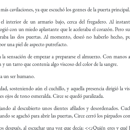
más cavilaciones, ya que escuchó los goznes de la puerta principal
el interior de un armario bajo, cerca del fregadero. Al instan
ogió con un miedo aplastante que le aceleraba el corazón. Pero su
raba las dos puertas. Al momento, deseó no haberlo hecho, pu
 por una piel de aspecto putrefacto.
a la sensación de empezar a prepararse el almuerzo. Con manos ag
 y un tarro que contenía algo viscoso del color de la sangre.
era un ser humano.
ad, sosteniendo aún el cuchillo, y aquella presencia dirigió la vi
tres ojos de tono esmeralda. Circe se quedó paralizada.
ejando al descubierto unos dientes afilados y desordenados. Cu
ndo se agachó para abrir las puertas, Circe cerró los párpados co
os después, al escuchar una voz que decía: <<¿Quién eres y qué