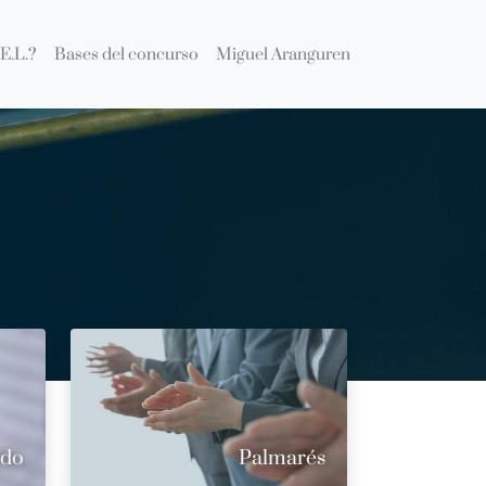
E.L.?
Bases del concurso
Miguel Aranguren
ado
Palmarés