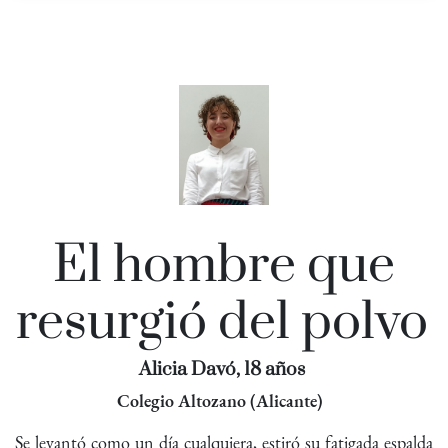
El hombre que
resurgió del polvo
Alicia Davó, 18 años
Colegio Altozano (Alicante)
Se levantó como un día cualquiera, estiró su fatigada espalda