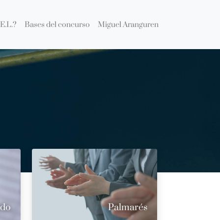
E.L.?
Bases del concurso
Miguel Aranguren
ado
Palmarés