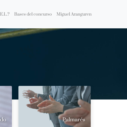
E.L.?
Bases del concurso
Miguel Aranguren
ado
Palmarés