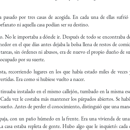
 pasado por tres casas de acogida. En cada una de ellas sufrió
orfanato ni aquella casa podían ser su destino.
. No le importaba a dónde ir. Después de todo se encontraba de n
edor en el que días antes dejaba la bolsa llena de restos de comi
areas, sin órdenes ni abusos, era de nuevo el propio dueño de su
eocupado por su suerte.
ta, recorriendo lugares en los que había estado miles de veces
ertidas. Era como si hubiese vuelto a nacer.
inuaba instalado en el mismo callejón, tumbado en la misma es
 Cada vez le costaba más mantener los párpados abiertos. Se había
sueño. Antes de perder el conocimiento, distinguió que una mano 
aja, con un paño húmedo en la frente. Era una vivienda de una 
a casa estaba repleta de gente. Hubo algo que le inquietó: cada 