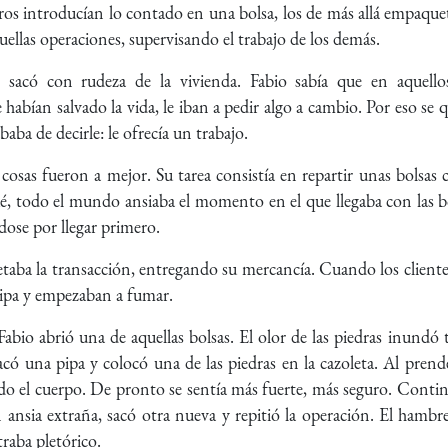
ros introducían lo contado en una bolsa, los de más allá empaqueta
ellas operaciones, supervisando el trabajo de los demás.
sacó con rudeza de la vivienda. Fabio sabía que en aquellos 
e habían salvado la vida, le iban a pedir algo a cambio. Por eso 
baba de decirle: le ofrecía un trabajo.
 cosas fueron a mejor. Su tarea consistía en repartir unas bolsas 
é, todo el mundo ansiaba el momento en el que llegaba con las bo
ose por llegar primero.
etaba la transacción, entregando su mercancía. Cuando los clientes
pipa y empezaban a fumar.
Fabio abrió una de aquellas bolsas. El olor de las piedras inund
acó una pipa y colocó una de las piedras en la cazoleta. Al prend
odo el cuerpo. De pronto se sentía más fuerte, más seguro. Cont
nsia extraña, sacó otra nueva y repitió la operación. El hambr
raba pletórico.