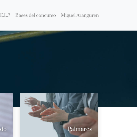
E.L.?
Bases del concurso
Miguel Aranguren
ado
Palmarés