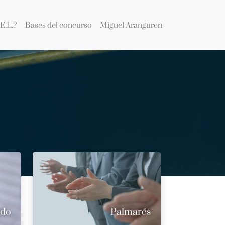
E.L.?
Bases del concurso
Miguel Aranguren
ado
Palmarés