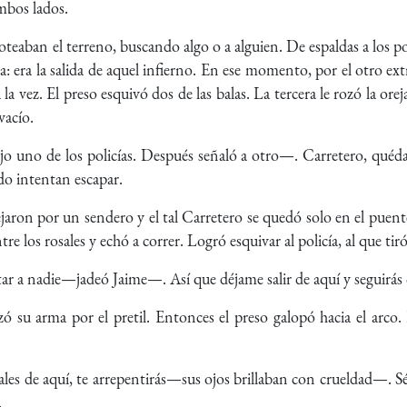
mbos lados.
 oteaban el terreno, buscando algo o a alguien. De espaldas a los po
ba: era la salida de aquel infierno. En ese momento, por el otro ex
a vez. El preso esquivó dos de las balas. La tercera le rozó la oreja
vacío.
 uno de los policías. Después señaló a otro—. Carretero, quédat
do intentan escapar.
lejaron por un sendero y el tal Carretero se quedó solo en el puent
 los rosales y echó a correr. Logró esquivar al policía, al que tiró
 a nadie—jadeó Jaime—. Así que déjame salir de aquí y seguirás 
ó su arma por el pretil. Entonces el preso galopó hacia el arco. 
les de aquí, te arrepentirás—sus ojos brillaban con crueldad—. S
.