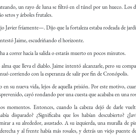
teando, un rayo de luna se filtró en el túnel por un hueco. Los do
o setos y árboles frutales.
 Javier fríamente—. Dijo que la fortaleza estaba rodeada de jardin
stó Jaime, escudriñando el horizonte.
a a correr hacia la salida o estarás muerto en pocos minutos.
o alma que lleva el diablo. Jaime intentó alcanzarle, pero su compa
inuó corriendo con la esperanza de salir por fin de Cronópolis.
en su nueva vida, lejos de aquella prisión. Por este motivo, cuan
esprevenido, cayó rondando por una cuesta que acababa en una ros
os momentos. Entonces, cuando la cabeza dejó de darle vuelta
abía disparado? ¿Significaba que los habían descubierto? ¿Jav
mirar a su alrededor, asustado. A su izquierda, una muralla de pin
 derecha y al frente había más rosales, y detrás un viejo puente d