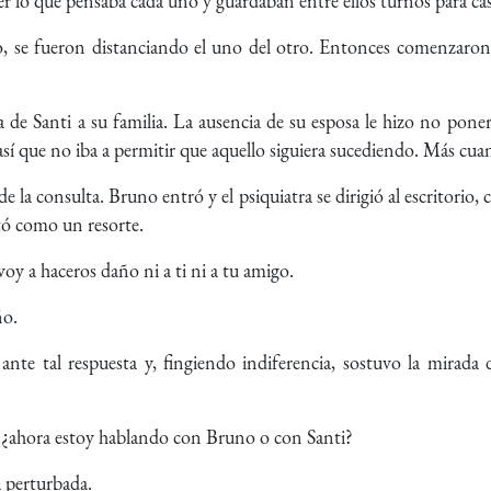
r lo que pensaba cada uno y guardaban entre ellos turnos para casi
 se fueron distanciando el uno del otro. Entonces comenzaron a
a de Santi a su familia. La ausencia de su esposa le hizo no pone
 así que no iba a permitir que aquello siguiera sucediendo. Más cua
 la consulta. Bruno entró y el psiquiatra se dirigió al escritorio, c
tó como un resorte.
y a haceros daño ni a ti ni a tu amigo.
ño.
ante tal respuesta y, fingiendo indiferencia, sostuvo la mirad
¿ahora estoy hablando con Bruno o con Santi?
 perturbada.