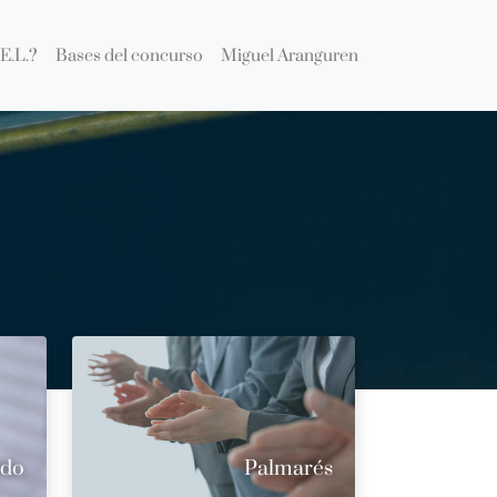
E.L.?
Bases del concurso
Miguel Aranguren
ado
Palmarés