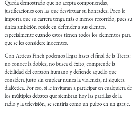
Queda demostrado que no acepta componendas,
justificaciones con las que desvirtuar su honradez. Poco le
importa que su carrera tenga más o menos recorrido, pues su
única ambición reside en defender a sus clientes,
especialmente cuando estos tienen todos los elementos para
que se les considere inocentes.
Con Atticus Finch podemos llegar hasta el final de la Tierra:
no conoce la doblez, no busca el éxito, comprende la
debilidad del corazón humano y defiende aquello que
considera justo sin emplear nunca la violencia, ni siquiera
dialéctica. Por eso, si le invitaran a participar en cualquiera de
los múltiples debates que siembran hoy las parrillas de la
radio y la televisión, se sentiría como un pulpo en un garaje.
Atticus desprecia el pensamiento débil, lo políticamente
correcto, la mentira aceptada por la mayoría, la demócrata
falacia. Sabe que la verdad no es cuestión de mayorías, sabe