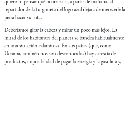
quiero ni pensar qué ocurriría si, a partir de mañana, al
repartidor de la furgoneta del logo azul dejara de merecerle la
pena hacer su ruta.
Deberíamos girar la cabeza y mirar un poco más lejos. La
mitad de los habitantes del planeta se bandea habitualmente
en una situación calamitosa. En sus países (que, como
Ucrania, también nos son desconocidos) hay carestía de
productos, imposibilidad de pagar la energía y la gasolina y,
no digamos, de trabajar a cambio de un salario de catorce
pagas. Por si fuera poco, tampoco tienen el consuelo
Amazon.
Ojalá esta inestabilidad, que esperemos sea pasajera, nos
ayude a entender que las seguridades de la vida siempre
penden de un hilo. Unas veces llevan el nombre de un
gobierno. Otras, el de una pandemia. O el de una guerra. O
el de una crisis económica. Por eso se nos revela meridiana la