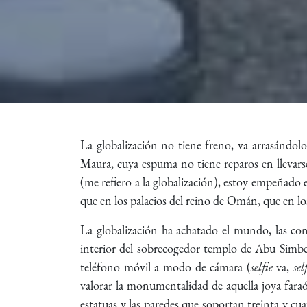
La globalización no tiene freno, va arrasándo
Maura, cuya espuma no tiene reparos en llevarse 
(me refiero a la globalización), estoy empeñado 
que en los palacios del reino de Omán, que en l
La globalización ha achatado el mundo, las con
interior del sobrecogedor templo de Abu Simbel,
teléfono móvil a modo de cámara (
selfie
va,
sel
valorar la monumentalidad de aquella joya faraón
estatuas y las paredes que soportan treinta y c