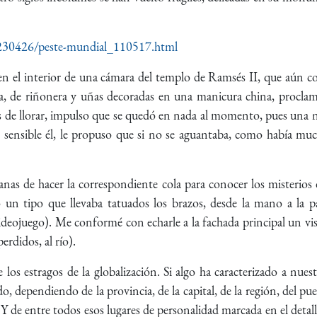
0230426/peste-mundial_110517.html
 el interior de una cámara del templo de Ramsés II, que aún con
ria, de riñonera y uñas decoradas en una manicura china, procla
 de llorar, impulso que se quedó en nada al momento, pues una n
, sensible él, le propuso que si no se aguantaba, como había mu
nas de hacer la correspondiente cola para conocer los misterios 
un tipo que llevaba tatuados los brazos, desde la mano a la p
 videojuego). Me conformé con echarle a la fachada principal un vi
erdidos, al río).
los estragos de la globalización. Si algo ha caracterizado a nue
o, dependiendo de la provincia, de la capital, de la región, del p
 Y de entre todos esos lugares de personalidad marcada en el detalle