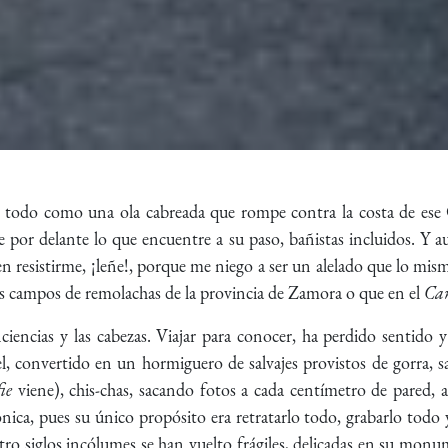
lo todo como una ola cabreada que rompe contra la costa de e
por delante lo que encuentre a su paso, bañistas incluidos. Y aunq
en resistirme, ¡leñe!, porque me niego a ser un alelado que lo mis
os campos de remolachas de la provincia de Zamora o que en el
Cam
ciencias y las cabezas. Viajar para conocer, ha perdido sentido 
 convertido en un hormiguero de salvajes provistos de gorra, san
fie
viene), chis-chas, sacando fotos a cada centímetro de pared, 
ica, pues su único propósito era retratarlo todo, grabarlo todo 
uatro siglos incólumes se han vuelto frágiles, delicadas en su m