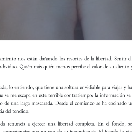
miento nos están dañando los resortes de la libertad. Sentir el 
individuo. Quién más quién menos percibe el calor de su aliento 
a, lo entiendo, que tiene una soltura envidiable para viajar y 
ue se me escapa en este terrible contratiempo: la información s
de una larga mascarada. Desde el comienzo se ha cocinado una
ia del tendido.
a renuncia a ejercer una libertad completa. En el fondo, ser
e competencias que no son de su incumbencia. El Estado lo vigil