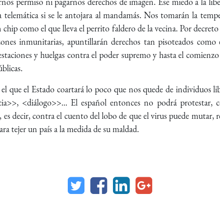
s permiso ni pagarnos derechos de imagen. Ese miedo a la liberta
a telemática si se le antojara al mandamás. Nos tomarán la temp
 chip como el que lleva el perrito faldero de la vecina. Por decret
zones inmunitarias, apuntillarán derechos tan pisoteados como e
ifestaciones y huelgas contra el poder supremo y hasta el comienzo 
blicas.
 que el Estado coartará lo poco que nos quede de individuos libre
a>>, <diálogo>>... El español entonces no podrá protestar, 
, es decir, contra el cuento del lobo de que el virus puede mutar, 
ra tejer un país a la medida de su maldad.