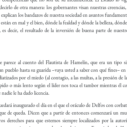
decirlo de otra manera: los gobernantes visan nuestras creencias,
e explican los bandazos de nuestra sociedad en asuntos fundamenta
 están en mal y el bien, dónde la fealdad y dónde la belleza, dónd
as, es decir, el resultado de la inversión de buena parte de nue
e parece al cuento del Flautista de Hamelín, que era un tipo s
un pueblo hasta su guarida –vaya usted a saber con qué fines– en
atizados por el miedo (al contagio, a las multas, a la presión de la
ápido o más lento según el líder nos toca el tambor mientras él c
nadie le ha dado licencia.
dará inaugurado el día en el que el oráculo de Delfos con corbat
a toque de queda. Dicen que a partir de entonces comenzará un m
s derechos para que estemos siempre localizados por la autorid