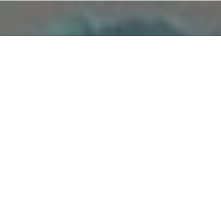
Mi nombre es Cristo
Miguel Aranguren