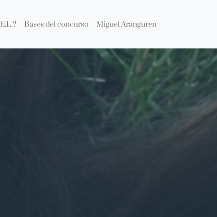
E.L.?
Bases del concurso
Miguel Aranguren