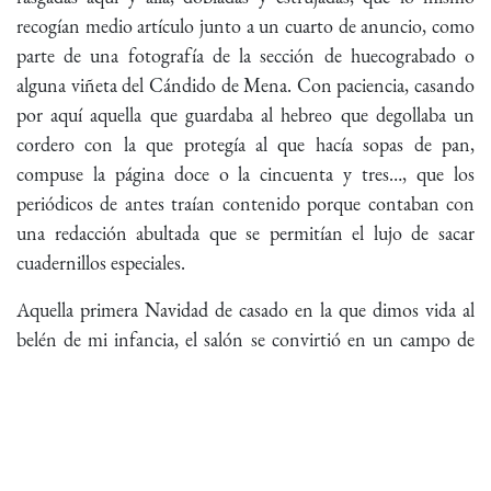
recogían medio artículo junto a un cuarto de anuncio, como
parte de una fotografía de la sección de huecograbado o
alguna viñeta del Cándido de Mena. Con paciencia, casando
por aquí aquella que guardaba al hebreo que degollaba un
cordero con la que protegía al que hacía sopas de pan,
compuse la página doce o la cincuenta y tres…, que los
periódicos de antes traían contenido porque contaban con
una redacción abultada que se permitían el lujo de sacar
cuadernillos especiales.
Aquella primera Navidad de casado en la que dimos vida al
belén de mi infancia, el salón se convirtió en un campo de
batalla cruenta, de esas que tanto gusta reproducir el cine
contemporáneo, en el que la sangre salpica al espectador.
Porque los miembros seccionados (manos, brazos, piernas…
y hasta cabezas) caían con peso muerto sobre la alfombra
cada vez que desempaquetábamos una figurita. Podría