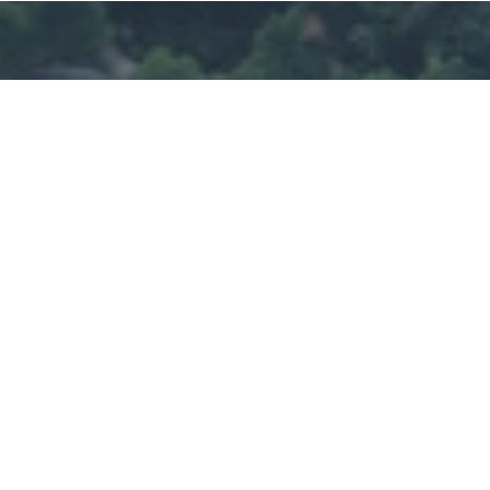
Un sacerdote sobre rueda
Miguel Aranguren