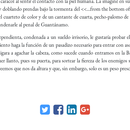
aracol al sentir el contacto con la piel humana. La imaginé en sus
 y doblando prendas bajo la tormenta del <<…from the bottom of 
el cuarteto de color y de un cantante de cuarta, pecho-palomo de pa
ondenarle al penal de Guantánamo.
endienta, condenada a un sueldo irrisorio, le gustaría probar e
viento haga la función de un pasadizo necesario para entrar con a
gara a agachar la cabeza, como sucede cuando entramos en la Basí
r llanto, pues su puerta, para sortear la fiereza de los enemigos s
reemos que nos da altura y que, sin embargo, solo es un peso presc