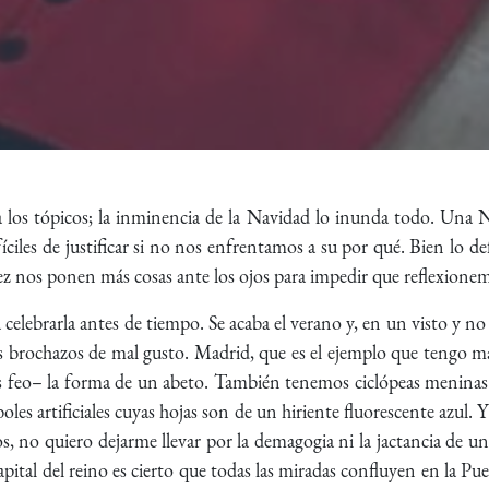
a los tópicos; la inminencia de la Navidad lo inunda todo. Una 
ifíciles de justificar si no nos enfrentamos a su por qué. Bien lo d
vez nos ponen más cosas ante los ojos para impedir que reflexion
lebrarla antes de tiempo. Se acaba el verano y, en un visto y no
s brochazos de mal gusto. Madrid, que es el ejemplo que tengo má
s feo– la forma de un abeto. También tenemos ciclópeas meninas
oles artificiales cuyas hojas son de un hiriente fluorescente azul.
s, no quiero dejarme llevar por la demagogia ni la jactancia de 
apital del reino es cierto que todas las miradas confluyen en la Pu