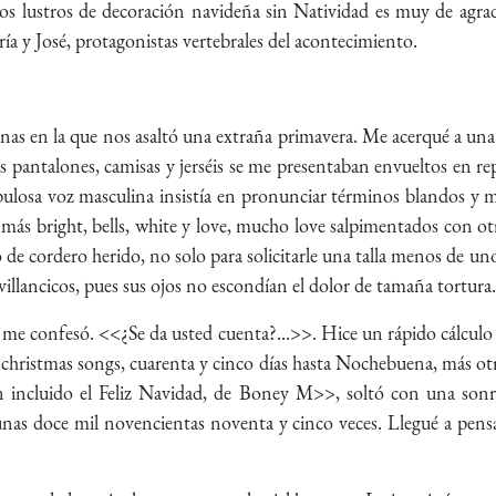
os lustros de decoración navideña sin Natividad es muy de agrad
ía y José, protagonistas vertebrales del acontecimiento.
as en la que nos asaltó una extraña primavera. Me acerqué a una 
 pantalones, camisas y jerséis se me presentaban envueltos en rep
ampulosa voz masculina insistía en pronunciar términos blandos y
o más bright, bells, white y love, mucho love salpimentados con 
to de cordero herido, no solo para solicitarle una talla menos de
villancicos, pues sus ojos no escondían el dolor de tamaña tortura.
confesó. <<¿Se da usted cuenta?...>>. Hice un rápido cálculo m
christmas songs, cuarenta y cinco días hasta Nochebuena, más otros
 incluido el Feliz Navidad, de Boney M>>, soltó con una sonr
nas doce mil novencientas noventa y cinco veces. Llegué a pens