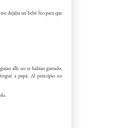
a me dejaba un bebé feo para que
uían allí: no se habían gastado.
regué a papá. Al principio no
olo.