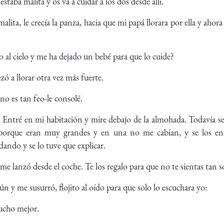
staba malita y os va a cuidar a los dos desde allí.
ita, le crecía la panza, hacia que mi papá llorara por ella y ahor
o al cielo y me ha dejado un bebé para que lo cuide?
ó a llorar otra vez más fuerte.
no es tan feo-le consolé.
 Entré en mi habitación y mire debajo de la almohada. Todavía seg
porque eran muy grandes y en una no me cabían, y se los ent
ando y se lo tuve que explicar.
 lanzó desde el coche. Te los regalo para que no te sientas tan s
 y me susurró, flojito al oído para que solo lo escuchara yo:
mucho mejor.