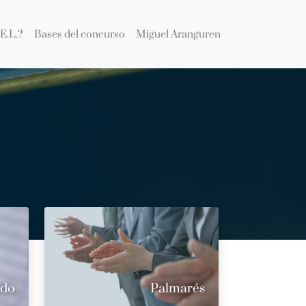
E.L.?
Bases del concurso
Miguel Aranguren
ado
Palmarés