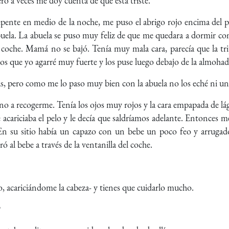
ero a veces me doy cuenta de que está triste.
epente en medio de la noche, me puso el abrigo rojo encima del p
abuela. La abuela se puso muy feliz de que me quedara a dormir c
l coche. Mamá no se bajó. Tenía muy mala cara, parecía que la tri
os que yo agarré muy fuerte y los puse luego debajo de la almohad
pás, pero como me lo paso muy bien con la abuela no los eché ni 
ino a recogerme. Tenía los ojos muy rojos y la cara empapada de lá
le acariciaba el pelo y le decía que saldríamos adelante. Entonces 
n su sitio había un capazo con un bebe un poco feo y arruga
ó al bebe a través de la ventanilla del coche.
, acariciándome la cabeza- y tienes que cuidarlo mucho.
?