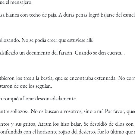
que el mensajero.
asa blanca con techo de paja. A duras penas logró bajarse del camel
llozando. No se podía creer que estuviese allí.
lsificado un documento del faraón. Cuando se den cuenta...
bieron los tres a la bestia, que se encontraba extenuada. No corrí
ataron de que los seguían.
m rompió a llorar desconsoladamente.
entre sollozos-. No os buscan a vosotros, sino a mí. Por favor, que
lantos y sus gritos, Atram los hizo bajar. Se despidió de ellos 
confundida con el horizonte rojizo del desierto, fue lo último que