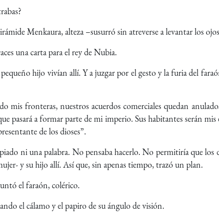
trabas?
irámide Menkaura, alteza –susurró sin atreverse a levantar los ojos 
aces una carta para el rey de Nubia.
equeño hijo vivían allí. Y a juzgar por el gesto y la furia del fara
dido mis fronteras, nuestros acuerdos comerciales quedan anulado
que pasará a formar parte de mi imperio. Sus habitantes serán mis es
presentante de los dioses”.
piado ni una palabra. No pensaba hacerlo. No permitiría que los d
r- y su hijo allí. Así que, sin apenas tiempo, trazó un plan.
ntó el faraón, colérico.
ando el cálamo y el papiro de su ángulo de visión.