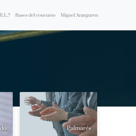
E.L.?
Bases del concurso
Miguel Aranguren
ado
Palmarés