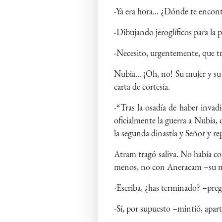
-Ya era hora... ¿Dónde te encon
-Dibujando jeroglíficos para la p
-Necesito, urgentemente, que tr
Nubia... ¡Oh, no! Su mujer y su p
carta de cortesía.
-“Tras la osadía de haber inva
oficialmente la guerra a Nubia, 
la segunda dinastía y Señor y re
Atram tragó saliva. No había co
menos, no con Aneracam –su muje
-Escriba, ¿has terminado? –pregu
-Sí, por supuesto –mintió, apart