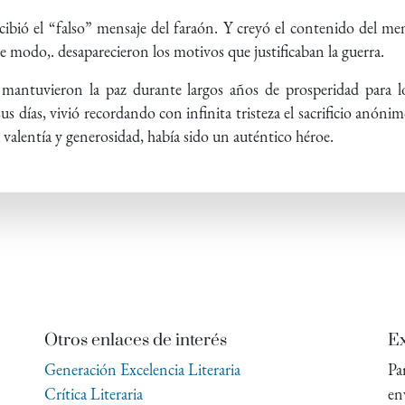
recibió el “falso” mensaje del faraón. Y creyó el contenido del me
te modo,. desaparecieron los motivos que justificaban la guerra.
 mantuvieron la paz durante largos años de prosperidad para 
sus días, vivió recordando con infinita tristeza el sacrificio anón
u valentía y generosidad, había sido un auténtico héroe.
Otros enlaces de interés
Ex
Generación Excelencia Literaria
Pa
Crítica Literaria
en