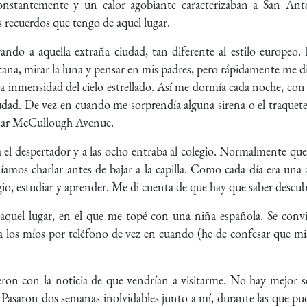
constantemente y un calor agobiante caracterizaban a San Ant
s recuerdos que tengo de aquel lugar.
do a aquella extraña ciudad, tan diferente al estilo europeo. 
ana, mirar la luna y pensar en mis padres, pero rápidamente me di
la inmensidad del cielo estrellado. Así me dormía cada noche, con
 ciudad. De vez en cuando me sorprendía alguna sirena o el traque
esar McCullough Avenue.
a el despertador y a las ocho entraba al colegio. Normalmente qu
íamos charlar antes de bajar a la capilla. Como cada día era una
gio, estudiar y aprender. Me di cuenta de que hay que saber descubri
aquel lugar, en el que me topé con una niña española. Se conv
r a los míos por teléfono de vez en cuando (he de confesar que 
on con la noticia de que vendrían a visitarme. No hay mejor se
Pasaron dos semanas inolvidables junto a mí, durante las que pu