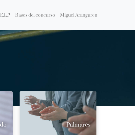
E.L.?
Bases del concurso
Miguel Aranguren
ado
Palmarés